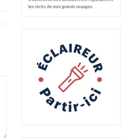
les récits de mes grands voyages.