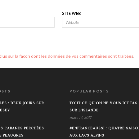
SITE WEB
 plus sur la façon dont les données de vos commentaires sont traitées
.
OSTS
POPULAR POSTS
LES : DEUX JOURS SUR
TOUT CE QU’ON NE VOUS DIT PAS
LESEY
SUR L’ISLANDE
mars 14, 2017
LES CABANES PERCHÉES
#ENFRANCEAUSSI : QUATRE SAISO
DE PEAUGRES
AUX LACS ALPINS