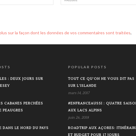
 plus sur la façon dont les données de vos commentaires sont traitées
.
OSTS
POPULAR POSTS
LES : DEUX JOURS SUR
TOUT CE QU’ON NE VOUS DIT PAS
LESEY
SUR L’ISLANDE
mars 14, 2017
LES CABANES PERCHÉES
#ENFRANCEAUSSI : QUATRE SAISO
DE PEAUGRES
AUX LACS ALPINS
juin 26, 2018
E DANS LE NORD DU PAYS
ROADTRIP AUX AÇORES: ITINÉRAIR
ET BUDGET POUR 17 JOURS