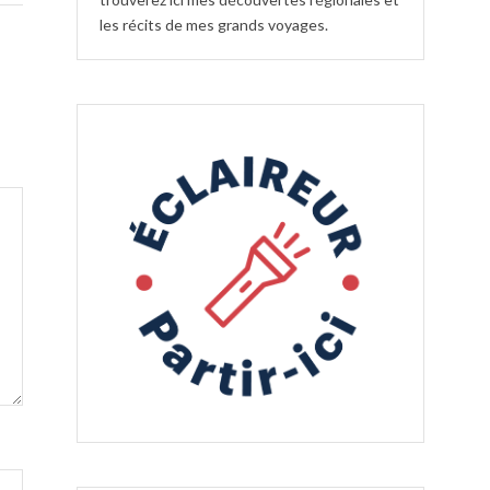
les récits de mes grands voyages.