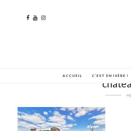
ACCUEIL
C’EST EN ISÈRE !
chatea
se