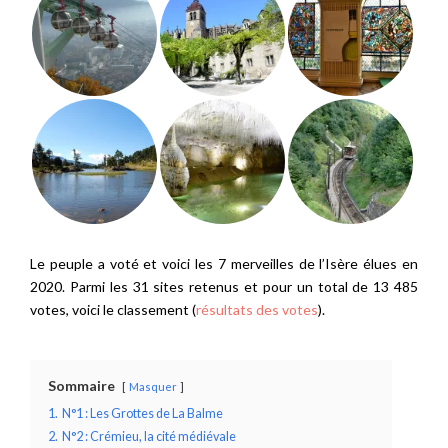
Le peuple a voté et voici les 7 merveilles de l’Isère élues en
2020. Parmi les 31 sites retenus et pour un total de 13 485
votes, voici le classement (
résultats des votes
).
Sommaire
Masquer
1.
N°1 : Les Grottes de La Balme
2.
N°2 : Crémieu, la cité médiévale