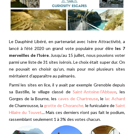
Le Dauphiné Libéré, en partenariat avec Isère Attractivité, a
lancé à l’été 2020 un grand vote populaire pour élire
les 7
merveilles de l’Isère
. Jusqu’au 15 juillet, nous pouvions voter
parmi une liste de 31 sites isérois. Le choix était super dur. On
ne pouvait en choisir qu’un, mais pour moi plusieurs sites
méritaient d’apparaître au palmarès.
Parmi les sites en lice, il y avait par exemple Grenoble depuis
sa Bastille, le village classé de
Saint-Antoine-l’Abbaye
, les
Gorges de la Bourne, les
caves de Chartreuse
, le
lac Achard
de Chamrousse, la
grotte de Choranche,
le funiculaire de
Saint
Hilaire du Touvet
… Mais ces derniers n’ont pas fait le podium,
rassemblant seulement 1 à 3% des votes chacun.