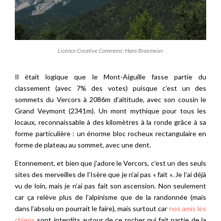
Licence Creative Commons: Hans Braxmeier
Il était logique que le Mont-Aiguille fasse partie du
classement (avec 7% des votes) puisque c’est un des
sommets du Vercors à 2086m d’altitude, avec son cousin le
Grand Veymont (2341m). Un mont mythique pour tous les
locaux, reconnaissable à des kilomètres à la ronde grâce à sa
forme particulière : un énorme bloc rocheux rectangulaire en
forme de plateau au sommet, avec une dent.
Etonnement, et bien que j’adore le Vercors, c’est un des seuls
sites des merveilles de l’Isère que je n’ai pas « fait ». Je l’ai déjà
vu de loin, mais je n’ai pas fait son ascension. Non seulement
car ça relève plus de l’alpinisme que de la randonnée (mais
dans l’absolu on pourrait le faire), mais surtout car
nos amis les
chiens
sont interdits autour de ce rocher qui fait partie de la