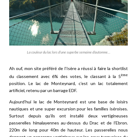
La couleur du lac lors d’une superbe semaine d’automne…
Ah ouf, mon site préféré de l’Isère a réussi à faire la shortlist
ème
du classement avec 6% des votes, le classant à la 5
position. Le lac de Monteynard, c’est un lac totalement
artificiel, retenu par un barrage EDF.
Aujourd’hui le lac de Monteynard est une base de loisirs
nautiques et une super excursion pour les familles iséroises.
Surtout depuis qu’ils ont installé deux vertigineuses
passerelles himalayennes au-dessus du Drac et de l’Ebron.
220m de long pour 40m de hauteur. Les passerelles nous
donnent un panorama vertigineux sur les eaux turquoises du